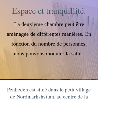
Espace et tranquillité.
La deuxième chambre peut être
aménagée de différentes manières. En
fonction du nombre de personnes,
nous pouvons moduler la salle.
Penheden est situé dans le petit village
de Nordmarkshyttan, au centre de la
Suède. Il n&#39;est qu&#39;à 15 km
de Filipstad où vous trouverez toutes
les commodités.
/